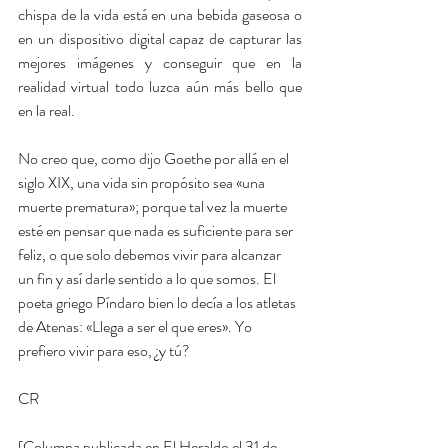
chispa de la vida está en una bebida gaseosa o 
en un dispositivo digital capaz de capturar las 
mejores imágenes y conseguir que en la 
realidad virtual todo luzca aún más bello que 
en la real.   
No creo que, como dijo Goethe por allá en el 
siglo XIX, una vida sin propósito sea «una 
muerte prematura»; porque tal vez la muerte 
esté en pensar que nada es suficiente para ser 
feliz, o que solo debemos vivir para alcanzar 
un fin y así darle sentido a lo que somos. El 
poeta griego Píndaro bien lo decía a los atletas 
de Atenas: «Llega a ser el que eres». Yo 
prefiero vivir para eso, ¿y tú? 
CR
[Columna publicada en El Heraldo el 31 de 