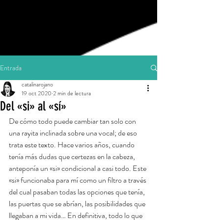
Entrada
catalinarojano
19 oct 2020
2 min de lectura
Del «si» al «sí»
De cómo todo puede cambiar tan solo con 
una rayita inclinada sobre una vocal; de eso 
trata este texto. Hace varios años, cuando 
tenía más dudas que certezas en la cabeza, 
anteponía un «si» condicional a casi todo. Este 
«si» funcionaba para mí como un filtro a través 
del cual pasaban todas las opciones que tenía, 
las puertas que se abrían, las posibilidades que 
llegaban a mi vida… En definitiva, todo lo que 