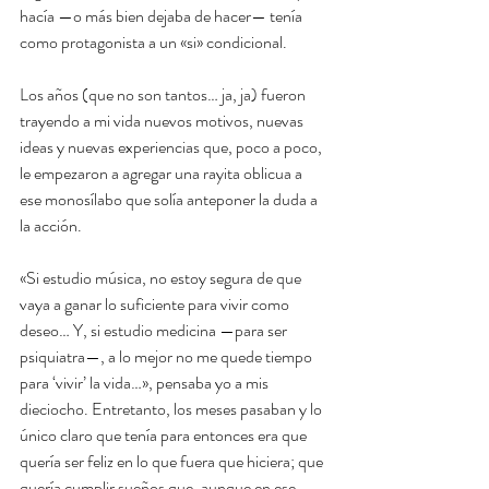
hacía —o más bien dejaba de hacer— tenía 
como protagonista a un «si» condicional. 
Los años (que no son tantos… ja, ja) fueron 
trayendo a mi vida nuevos motivos, nuevas 
ideas y nuevas experiencias que, poco a poco, 
le empezaron a agregar una rayita oblicua a 
ese monosílabo que solía anteponer la duda a 
la acción. 
«Si estudio música, no estoy segura de que 
vaya a ganar lo suficiente para vivir como 
deseo… Y, si estudio medicina —para ser 
psiquiatra—, a lo mejor no me quede tiempo 
para ‘vivir’ la vida…», pensaba yo a mis 
dieciocho. Entretanto, los meses pasaban y lo 
único claro que tenía para entonces era que 
quería ser feliz en lo que fuera que hiciera; que 
quería cumplir sueños que, aunque en ese 